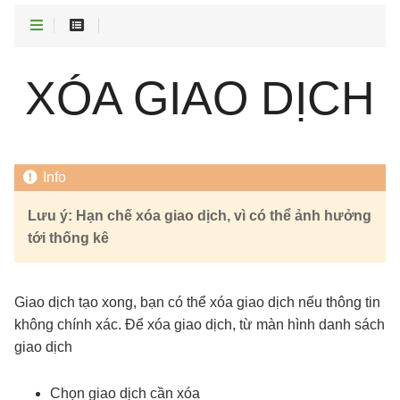
XÓA GIAO DỊCH
Lưu ý: Hạn chế xóa giao dịch, vì có thể ảnh hưởng
tới thống kê
Giao dịch tạo xong, bạn có thể xóa giao dịch nếu thông tin
không chính xác. Để xóa giao dịch, từ màn hình danh sách
giao dịch
Chọn giao dịch cần xóa